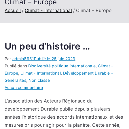
Climat – Europe
Accueil
Climat - International
Climat – Europe
Un peu d’histoire …
Par
admin8951
Publié le
26 juin 2023
Publié dans
Biodiversité politique internationale
,
Climat -
Europe
,
Climat - International
,
Développement Durable -
Généralités
,
Non classé
sur
Aucun commentaire
Un
L’association des Acteurs Régionaux du
peu
développement Durable publie depuis plusieurs
d’histoire
…
années l’historique des accords internationaux et des
mesures pris pour agir pour la planète. Cette année,