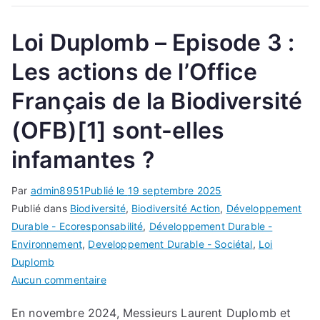
respect
scientifique
Loi Duplomb – Episode 3 :
–
une
Les actions de l’Office
pétition
Français de la Biodiversité
à
2
(OFB)[1] sont-elles
millions
de
infamantes ?
signataires
Par
admin8951
Publié le
19 septembre 2025
Publié dans
Biodiversité
,
Biodiversité Action
,
Développement
Durable - Ecoresponsabilité
,
Développement Durable -
Environnement
,
Developpement Durable - Sociétal
,
Loi
Duplomb
sur
Aucun commentaire
Loi
En novembre 2024, Messieurs Laurent Duplomb et
Duplomb