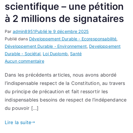
scientifique – une pétition
à 2 millions de signataires
Par
admin8951
Publié le
9 décembre 2025
Publié dans
Développement Durable - Ecoresponsabilité
,
Développement Durable - Environnement
,
Developpement
Durable - Sociétal
,
Loi Duplomb
,
Santé
sur
Aucun commentaire
Loi
Dans les précédents articles, nous avons abordé
Duplomb
l’indispensable respect de la Constitution, au travers
–
Episode
du principe de précaution et fait ressortir les
4
indispensables besoins de respect de l’indépendance
:
du pouvoir […]
L’ANSES
–
Lire la suite
Le