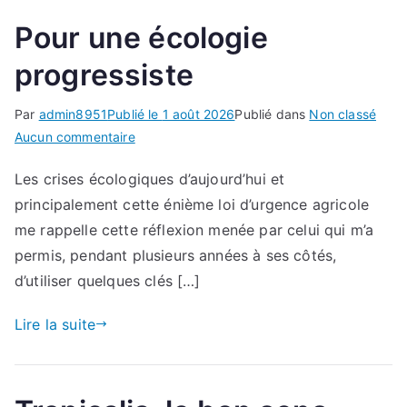
Pour une écologie
progressiste
Par
admin8951
Publié le
1 août 2026
Publié dans
Non classé
sur
Aucun commentaire
Pour
Les crises écologiques d’aujourd’hui et
une
principalement cette énième loi d’urgence agricole
écologie
progressiste
me rappelle cette réflexion menée par celui qui m’a
permis, pendant plusieurs années à ses côtés,
d’utiliser quelques clés […]
Lire la suite