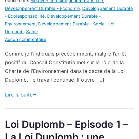
Publié dans
Biodiversité politique internationale
,
Développement Durable - Economie
,
Développement Durable
- Ecoresponsabilité
,
Développement Durable -
Environnement
,
Développement Durable - Social
,
Loi
Duplomb
,
Santé
sur
Aucun commentaire
Loi
Comme je l’indiquais précédemment, malgré l’arrêt
Duplomb
positif du Conseil Constitutionnel sur le rôle de la
–
Episode
Charte de l’Environnement dans le cadre de la Loi
2
Duplomb, le travail continue. Il ouvre […]
:
Le
Lire la suite
Conseil
Constitutionnel
fait
Loi Duplomb – Episode 1 –
référence
à
La Loi Duplomb : une