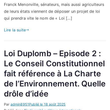
Franck Menonville, sénateurs, mais aussi agriculteurs
–
Episode
de leurs états viennent de déposer un projet de loi
3 :
qui prendra vite le nom de « Loi […]
Les
actions
Lire la suite
de
l’Office
Français
Loi Duplomb – Episode 2 :
de
la
Le Conseil Constitutionnel
Biodiversité
fait référence à La Charte
(OFB)
[1]
de l’Environnement. Quelle
sont-
elles
drôle d’idée
infamantes ?
Par
admin8951
Publié le
18 août 2025