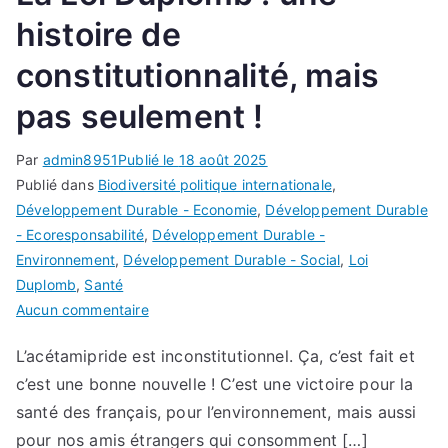
La
histoire de
Charte
de
constitutionnalité, mais
l’Environnement.
Quelle
pas seulement !
drôle
d’idée
Par
admin8951
Publié le
18 août 2025
Publié dans
Biodiversité politique internationale
,
Développement Durable - Economie
,
Développement Durable
- Ecoresponsabilité
,
Développement Durable -
Environnement
,
Développement Durable - Social
,
Loi
Duplomb
,
Santé
sur
Aucun commentaire
Loi
L’acétamipride est inconstitutionnel. Ça, c’est fait et
Duplomb
c’est une bonne nouvelle ! C’est une victoire pour la
–
Episode
santé des français, pour l’environnement, mais aussi
1
pour nos amis étrangers qui consomment […]