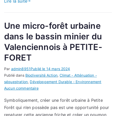
Lire la suite
Une micro-forêt urbaine
dans le bassin minier du
Valenciennois à PETITE-
FORET
Par
admin8951
Publié le
14 mars 2024
Publié dans
Biodiversité Action
,
Climat - Atténuation -
séquestration
,
Développement Durable - Environnement
sur
Aucun commentaire
Une
Symboliquement, créer une forêt urbaine à Petite
micro-
Forêt qui n’en possède pas est une opportunité pour
forêt
urbaine
renaturer cette ancienne friche et créer un poumon