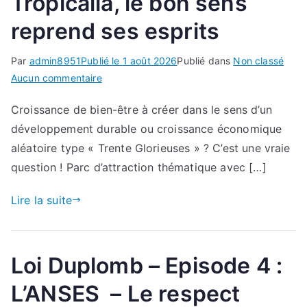
Tropicalia, le bon sens
reprend ses esprits
Par
admin8951
Publié le
1 août 2026
Publié dans
Non classé
sur
Aucun commentaire
Tropicalia,
Croissance de bien-être à créer dans le sens d’un
le
développement durable ou croissance économique
bon
sens
aléatoire type « Trente Glorieuses » ? C’est une vraie
reprend
question ! Parc d’attraction thématique avec […]
ses
esprits
Lire la suite
Loi Duplomb – Episode 4 :
L’ANSES – Le respect