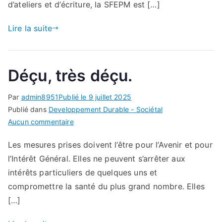
DES
d’ateliers et d’écriture, la SFEPM est […]
PETITS
MAMMIFÈRES
Lire la suite
TERRESTRES
Déçu, très déçu.
Par
admin8951
Publié le
9 juillet 2025
Publié dans
Developpement Durable - Sociétal
sur
Aucun commentaire
Déçu,
Les mesures prises doivent l’être pour l’Avenir et pour
très
l’Intérêt Général. Elles ne peuvent s’arrêter aux
déçu.
intérêts particuliers de quelques uns et
compromettre la santé du plus grand nombre. Elles
[…]