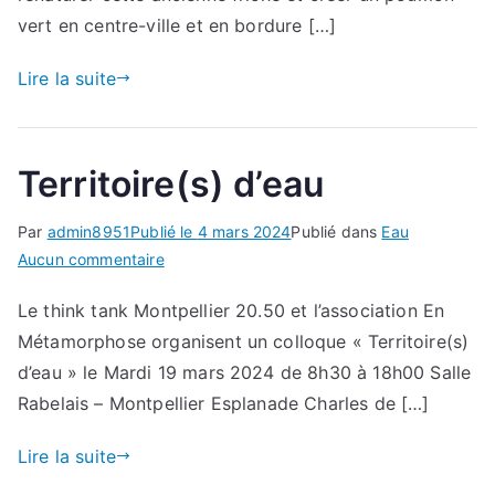
dans
vert en centre-ville et en bordure […]
le
bassin
Lire la suite
minier
du
Valenciennois
Territoire(s) d’eau
à
PETITE-
Par
admin8951
Publié le
4 mars 2024
Publié dans
Eau
FORET
sur
Aucun commentaire
Territoire(s)
Le think tank Montpellier 20.50 et l’association En
d’eau
Métamorphose organisent un colloque « Territoire(s)
d’eau » le Mardi 19 mars 2024 de 8h30 à 18h00 Salle
Rabelais – Montpellier Esplanade Charles de […]
Lire la suite