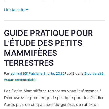
–
La
Lire la suite
Loi
Duplomb :
une
GUIDE PRATIQUE POUR
histoire
de
L’ÉTUDE DES PETITS
constitutionnalité,
MAMMIFÈRES
mais
pas
TERRESTRES
seulement !
Par
admin8951
Publié le
9 juillet 2025
Publié dans
Biodiversité
sur
Aucun commentaire
GUIDE
Les Petits Mammifères terrestres vous intéressent ?
PRATIQUE
Découvrez le premier guide pratique pour les étudier.
POUR
L’ÉTUDE
Après plus de cinq années de genèse, de réflexion,