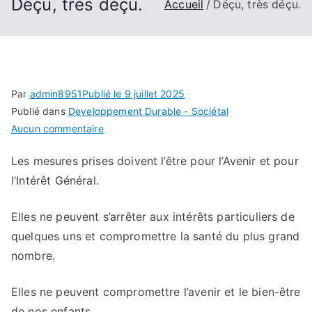
Déçu, très déçu.
Accueil
Déçu, très déçu.
Par
admin8951
Publié le
9 juillet 2025
Publié dans
Developpement Durable - Sociétal
sur
Aucun commentaire
Déçu,
Les mesures prises doivent l’être pour l’Avenir et pour
très
l’Intérêt Général.
déçu.
Elles ne peuvent s’arrêter aux intérêts particuliers de
quelques uns et compromettre la santé du plus grand
nombre.
Elles ne peuvent compromettre l’avenir et le bien-être
de nos enfants.